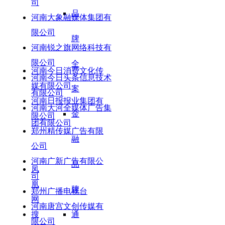
司
品
河南大象融媒体集团有
限公司
牌
河南锐之旗网络科技有
限公司
全
河南今日消费文化传
河南今日头条信息技术
媒有限公司
案
有限公司
河南日报报业集团有
河南大河全媒体广告集
金
限公司
团有限公司
郑州精传媒广告有限
融
公司
河南广新广告有限公
品
凤
司
凰
牌
郑州广播电视台
网
河南唐宫文创传媒有
搜
通
限公司