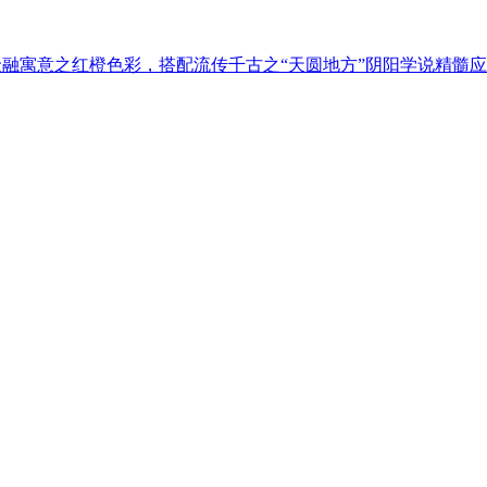
金融寓意之红橙色彩，搭配流传千古之“天圆地方”阴阳学说精髓