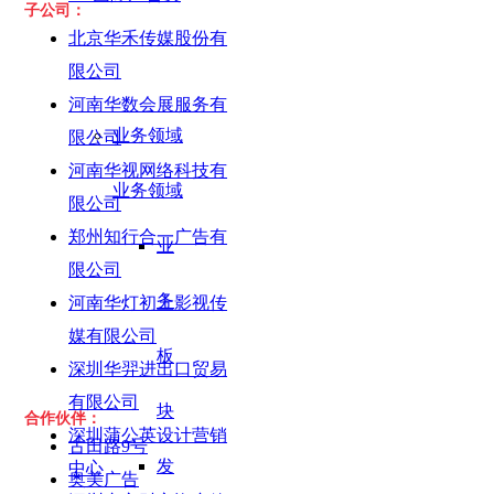
子公司：
荣
北京华禾传媒股份有
限公司
誉
河南华数会展服务有
业务领域
限公司
河南华视网络科技有
业务领域
限公司
郑州知行合一广告有
业
限公司
务
河南华灯初上影视传
媒有限公司
板
深圳华羿进出口贸易
有限公司
块
合作伙伴：
深圳蒲公英设计营销
古田路9号
发
中心
奥美广告