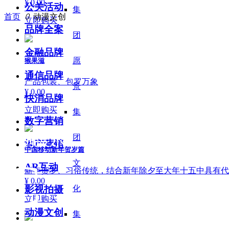
¥ 0.00
公关活动
集
首页
ꄲ
动漫文创
立即购买
品牌全案
团
金融品牌
愿
猴果滋
通信品牌
产品包装、包罗万象
景
¥ 0.00
快消品牌
立即购买
集
数字营销
案例展示
团
地产营销
中国移动新年贺岁篇
C
文
AR互动
新年贺岁、习俗传统，结合新年除夕至大年十五中具有代表
¥ 0.00
化
影视拍摄
立即购买
动漫文创
集
ase show