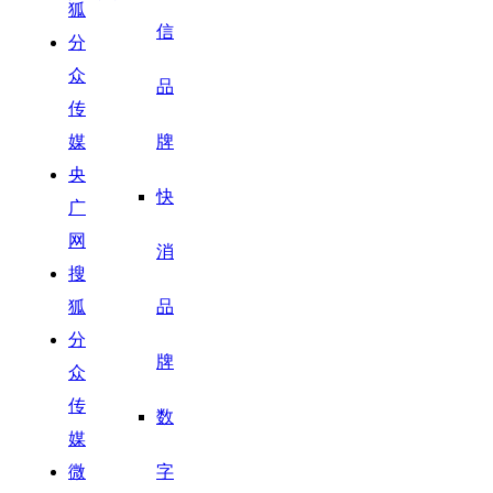
狐
信
分
众
品
传
媒
牌
央
快
广
网
消
搜
狐
品
分
牌
众
传
数
媒
微
字