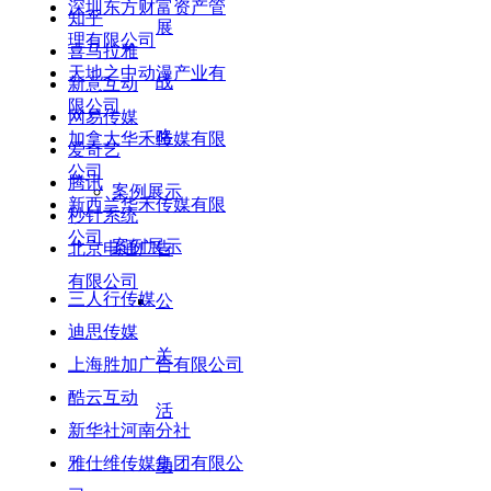
深圳东方财富资产管
知乎
展
理有限公司
喜马拉雅
天地之中动漫产业有
战
新意互动
限公司
网易传媒
略
加拿大华禾传媒有限
爱奇艺
公司
腾讯
案例展示
新西兰华禾传媒有限
秒针系统
公司
案例展示
北京电通广告
有限公司
三人行传媒
公
迪思传媒
关
上海胜加广告有限公司
酷云互动
活
新华社河南分社
雅仕维传媒集团有限公
动