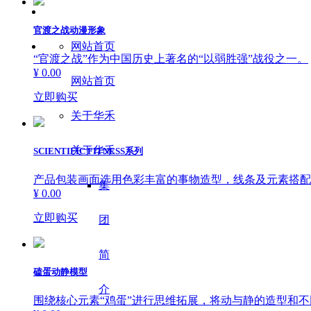
官渡之战动漫形象
网站首页
“官渡之战”作为中国历史上著名的“以弱胜强”战役之一。
¥ 0.00
网站首页
立即购买
关于华禾
关于华禾
SCIENTIFIC FITNESS系列
产品包装画面选用色彩丰富的事物造型，线条及元素搭配
集
¥ 0.00
立即购买
团
简
磕蛋动静模型
介
围绕核心元素“鸡蛋”进行思维拓展，将动与静的造型和