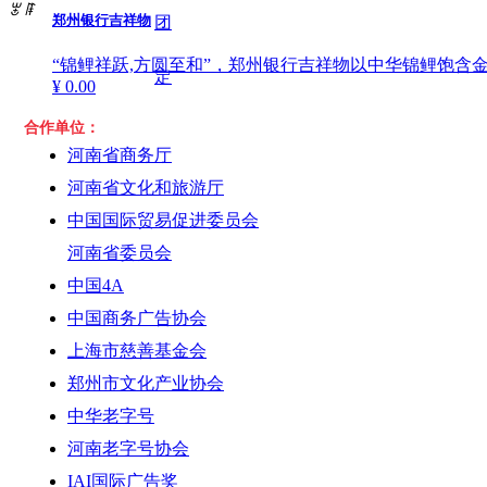
ꂃ
ꁹ
郑州银行吉祥物
团
“锦鲤祥跃,方圆至和”，郑州银行吉祥物以中华锦鲤饱含
定
¥ 0.00
立即购买
合作单位：
位
河南省商务厅
集
河南省文化和旅游厅
中原银行文创开发
中国国际贸易促进委员会
团
河南省委员会
中原银行起源中原，原一一即为“中原银行”。
¥ 0.00
中国4A
大
立即购买
中国商务广告协会
事
上海市慈善基金会
郑州市文化产业协会
集
中华老字号
河南老字号协会
团
IAI国际广告奖